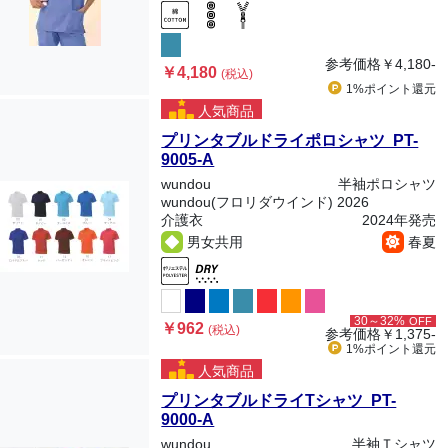
参考価格
￥4,180-
￥4,180
(税込)
1%ポイント
還元
人気商品
プリンタブルドライポロシャツ PT-
9005-A
wundou
半袖ポロシャツ
wundou(フロリダウインド) 2026
介護衣
2024年発売
男女共用
春夏
30～32%
OFF
￥962
(税込)
参考価格
￥1,375-
1%ポイント
還元
人気商品
プリンタブルドライTシャツ PT-
9000-A
wundou
半袖Ｔシャツ