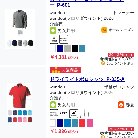
ー P-601
wundou
トレーナー
wundou(フロリダウインド) 2026
介護衣
オールシーズン
男女共用
All
30～32%
OFF
￥4,081
(税込)
参考価格
￥5,830-
1%ポイント
還元
人気商品
ドライライトポロシャツ P-335-A
wundou
半袖ポロシャツ
wundou(フロリダウインド) 2026
介護衣
男女共用
春夏
30～32%
OFF
￥1,386
(税込)
参考価格
￥1,980-
1%ポイント
還元