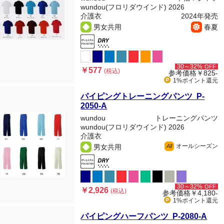
wundou(フロリダウインド) 2026
介護衣
2024年発売
男女共用
春夏
30～32%
OFF
￥577
(税込)
参考価格
￥825-
1%ポイント
還元
パイピングトレーニングパンツ P-
2050-A
wundou
トレーニングパンツ
wundou(フロリダウインド) 2026
介護衣
オールシーズン
男女共用
All
30～32%
OFF
￥2,926
(税込)
参考価格
￥4,180-
1%ポイント
還元
パイピングハーフパンツ P-2080-A