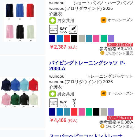
wundou
ショートパンツ・ハーフパンツ
wundou(フロリダウインド) 2026
介護衣
オールシーズン
男女共用
All
30～32%
OFF
￥2,387
(税込)
参考価格
￥3,410-
1%ポイント
還元
パイピングトレーニングシャツ P-
2000-A
wundou
トレーニングジャケット
wundou(フロリダウインド) 2026
介護衣
オールシーズン
男女共用
All
30～32%
OFF
￥4,466
(税込)
参考価格
￥6,380-
1%ポイント
還元
スーパーヘビーコットントレーナ