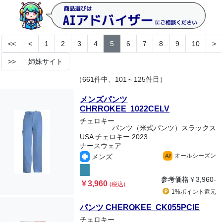
<<
<
1
2
3
4
5
6
7
8
9
10
>
>>
姉妹サイト
（661件中、101～125件目）
メンズパンツ
CHRROKEE 1022CELV
チェロキー
パンツ（米式パンツ）スラックス
USA チェロキー 2023
ナースウェア
オールシーズン
メンズ
All
参考価格
￥3,960-
￥3,960
(税込)
1%ポイント
還元
パンツ CHEROKEE CK055PCIE
チェロキー