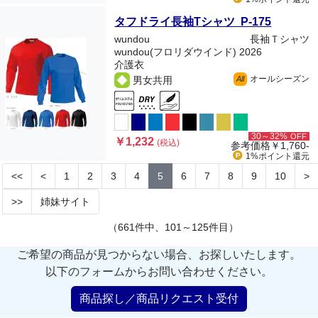
タフドライ長袖Tシャツ P-175
wundou
長袖Ｔシャツ
wundou(フロリダウインド) 2026
介護衣
オールシーズン
男女共用
All
30～32%
OFF
￥1,232
(税込)
参考価格
￥1,760-
1%ポイント
還元
<<
<
1
2
3
4
5
6
7
8
9
10
>
>>
姉妹サイト
（661件中、101～125件目）
ご希望の商品が見つからない場合、お探しいたします。
以下のフォームからお問い合わせください。
商品探し／商品リクエスト受付