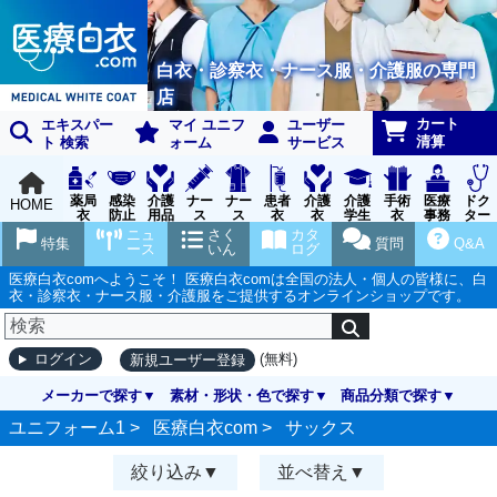
白衣・診察衣・ナース服・介護服の専門
店
カート
エキスパー
マイ ユニフ
ユーザー
清算
ト 検索
ォーム
サービス
薬局
感染
介護
ナー
ナー
患者
介護
介護
手術
医療
ドク
HOME
衣
防止
用品
ス
ス
衣
衣
学生
衣
事務
ター
用品
グッ
ウェ
実習
受付
ウェ
ニュ
さく
カタ
特集
質問
Q&A
ズ
ア
衣
ア
ース
いん
ログ
医療白衣comへようこそ！ 医療白衣comは全国の法人・個人の皆様に、白
衣・診察衣・ナース服・介護服をご提供するオンラインショップです。
(無料)
ログイン
新規ユーザー登録
メーカーで探す
素材・形状・色で探す
商品分類で探す
ユニフォーム1 >
医療白衣com
>
サックス
絞り込み
並べ替え