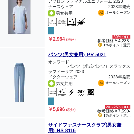
アプロン メディカルユニフォーム 2023
ナースウェア
2023年発売
オールシーズン
男女共用
All
30%
OFF
￥2,964
(税込)
参考価格
￥4,235-
1%ポイント
還元
パンツ(男女兼用) PR-5021
オンワード
パンツ（米式パンツ）スラックス
ラフィーリア 2023
ドクターウェア
2023年発売
オールシーズン
男女共用
All
20～25%
OFF
￥5,996
(税込)
参考価格
￥7,590-
1%ポイント
還元
サイドファスナースクラブ(男女兼
用) HS-8116