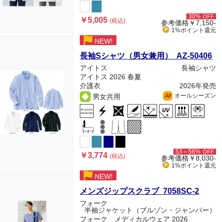
30%
OFF
￥5,005
(税込)
参考価格
￥7,150-
1%ポイント
還元
NEW!
長袖Sシャツ（男女兼用） AZ-50406
アイトス
長袖シャツ
アイトス 2026 春夏
介護衣
2026年発売
オールシーズン
男女共用
All
53～56%
OFF
￥3,774
(税込)
参考価格
￥8,030-
1%ポイント
還元
NEW!
メンズジップスクラブ 7058SC-2
フォーク
半袖ジャケット（ブルゾン・ジャンパー）
フォーク メディカルウェア 2026