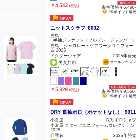
30%
OFF
￥4,543
(税込)
参考価格
￥6,490-
1%ポイント
還元
NEW!
ニットスクラブ 8002
児島
半袖ジャケット（ブルゾン・ジャンパー）
児島 シャロレー・ケアワークユニフォー
ム 2025
ドクターウェア
2025年発売
オールシーズン
男女共用
All
43～46%
OFF
￥5,329
(税込)
参考価格
￥9,350-
1%ポイント
還元
NEW!
DRY 長袖ポロ（ポケットなし） 9011
小倉屋
長袖ポロシャツ
小倉屋 スタッフユニフォームコレクション
2025
介護衣
2025年発売