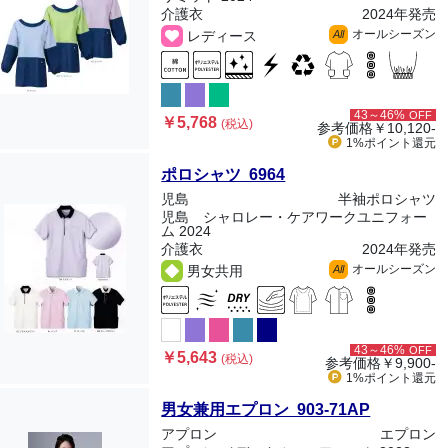
介護衣
2024年発売
オールシーズン
レディース
All
43～46%
OFF
￥5,768
(税込)
参考価格
￥10,120-
1%ポイント
還元
ポロシャツ 6964
児島
半袖ポロシャツ
児島 シャロレー・ケアワークユニフォー
ム 2024
介護衣
2024年発売
オールシーズン
男女共用
All
43～46%
OFF
￥5,643
(税込)
参考価格
￥9,900-
1%ポイント
還元
男女兼用エプロン 903-71AP
アプロン
エプロン