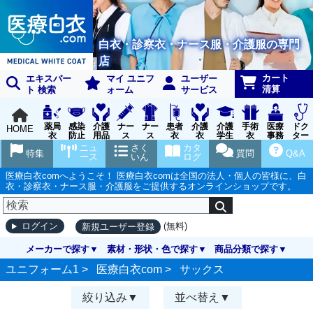
白衣・診察衣・ナース服・介護服の専門
店
カート
エキスパー
マイ ユニフ
ユーザー
清算
ト 検索
ォーム
サービス
薬局
感染
介護
ナー
ナー
患者
介護
介護
手術
医療
ドク
HOME
衣
防止
用品
ス
ス
衣
衣
学生
衣
事務
ター
用品
グッ
ウェ
実習
受付
ウェ
ニュ
さく
カタ
特集
質問
Q&A
ズ
ア
衣
ア
ース
いん
ログ
医療白衣comへようこそ！ 医療白衣comは全国の法人・個人の皆様に、白
衣・診察衣・ナース服・介護服をご提供するオンラインショップです。
(無料)
ログイン
新規ユーザー登録
メーカーで探す
素材・形状・色で探す
商品分類で探す
ユニフォーム1 >
医療白衣com
>
サックス
絞り込み
並べ替え