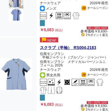
ナースウェア
2026年発売
オールシーズン
メンズ
All
30～36%
OFF
￥6,083
(税込)
参考価格
￥8,690-
1%ポイント
還元
NEW!
スクラブ（半袖） RS004-2183
住商モンブラン
半袖ジャケット（ブルゾン・ジャンパー）
住商モンブラン メディカルパーソンユニ
フォーム 2026
ナースウェア
2026年発売
オールシーズン
男女共用
All
30～32%
OFF
￥6,083
(税込)
参考価格
￥8,690-
1%ポイント
還元