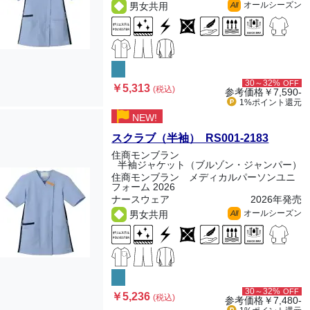
オールシーズン
男女共用
All
30～32%
OFF
￥5,313
(税込)
参考価格
￥7,590-
1%ポイント
還元
NEW!
スクラブ（半袖） RS001-2183
住商モンブラン
半袖ジャケット（ブルゾン・ジャンパー）
住商モンブラン メディカルパーソンユニ
フォーム 2026
ナースウェア
2026年発売
オールシーズン
男女共用
All
30～32%
OFF
￥5,236
(税込)
参考価格
￥7,480-