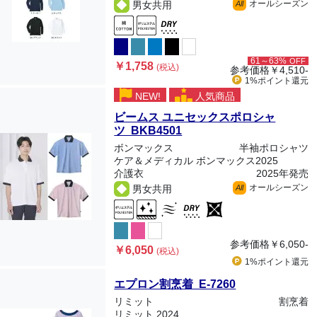
オールシーズン
男女共用
All
61～63%
OFF
￥1,758
(税込)
参考価格
￥4,510-
1%ポイント
還元
NEW!
人気商品
ビームス ユニセックスポロシャ
ツ BKB4501
ボンマックス
半袖ポロシャツ
ケア＆メディカル ボンマックス2025
介護衣
2025年発売
オールシーズン
男女共用
All
参考価格
￥6,050-
￥6,050
(税込)
1%ポイント
還元
エプロン割烹着 E-7260
リミット
割烹着
リミット 2024