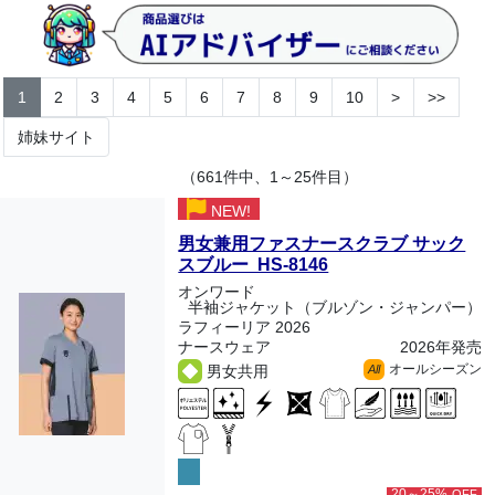
1
2
3
4
5
6
7
8
9
10
>
>>
姉妹サイト
（661件中、1～25件目）
NEW!
男女兼用ファスナースクラブ サック
スブルー HS-8146
オンワード
半袖ジャケット（ブルゾン・ジャンパー）
ラフィーリア 2026
ナースウェア
2026年発売
オールシーズン
男女共用
All
20～25%
OFF