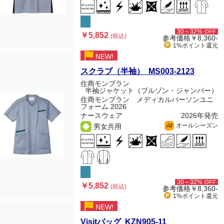
30～32%
OFF
￥5,852
(税込)
参考価格
￥8,360-
1%ポイント
還元
NEW!
スクラブ（半袖） MS003-2123
住商モンブラン
半袖ジャケット（ブルゾン・ジャンパー）
住商モンブラン メディカルパーソンユニ
フォーム 2026
ナースウェア
2026年発売
オールシーズン
男女共用
All
30～32%
OFF
￥5,852
(税込)
参考価格
￥8,360-
1%ポイント
還元
NEW!
Visitバッグ KZN905-11