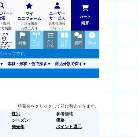
スパート
ユーザー
マイ
カート
検索
サービス
ユニフォーム
精算
・性別
お客様情報
ご注文履歴
どで検索
ポイント
お気に入り
ニュ
さく
カタ
特集
質問
Q&A
ドクター
ース
いん
ログ
ウェア
ンショップです。
素材・形状・色で探す
商品分類で探す
項目名をクリックして並び替えできます。
性別
参考価格
シーズン
価格
発売年
ポイント還元