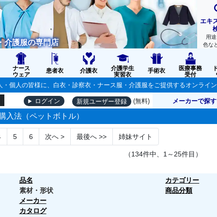
エキ
用途
・介護服の専門店
色な
ナース
介護学生
医療事務
患者衣
介護衣
手術衣
ウェア
実習衣
受付
の法人・個人の皆様に、白衣・診察衣・ナース服・介護服をご提供するオンライ
(無料)
メーカーで探す
ログイン
新規ユーザー登録
購入法（ペットボトル）
4
5
6
次へ
>
最後へ
>>
姉妹サイト
（134件中、1～25件目）
品名
カテゴリー
素材・形状
商品分類
メーカー
カタログ