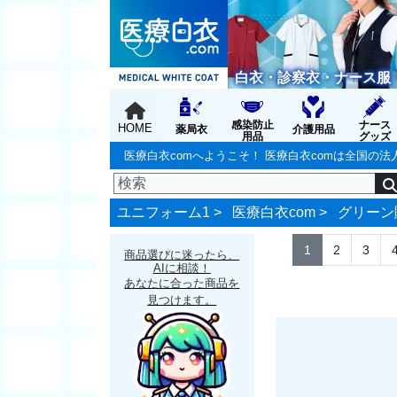
白衣・診察衣・ナース服
感染防止
ナース
HOME
薬局衣
介護用品
用品
グッズ
医療白衣comへようこそ！ 医療白衣comは全国
ユニフォーム1 >
医療白衣com
>
グリーン
1
2
3
商品選びに迷ったら、
AIに相談！
あなたに合った商品を
見つけます。