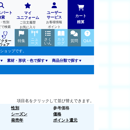
スパート
ユーザー
マイ
カート
検索
サービス
ユニフォーム
精算
・性別
お客様情報
ご注文履歴
どで検索
ポイント
お気に入り
ニュ
さく
カタ
特集
質問
Q&A
ドクター
ース
いん
ログ
ウェア
ンショップです。
素材・形状・色で探す
商品分類で探す
項目名をクリックして並び替えできます。
性別
参考価格
シーズン
価格
発売年
ポイント還元