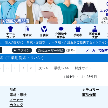
エキ
用途
・介護服の専門店
色な
ナース
介護学生
医療事務
患者衣
介護衣
手術衣
ウェア
実習衣
受付
の法人・個人の皆様に、白衣・診察衣・ナース服・介護服をご提供するオンライ
(無料)
メーカーで探す
ログイン
新規ユーザー登録
濯（工業用洗濯・リネン）
4
5
6
7
8
次へ
>
最後へ
>>
姉妹サイト
（194件中、1～25件目）
品名
カテゴリー
素材・形状
商品分類
メーカー
カタログ