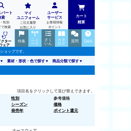
スパート
ユーザー
マイ
カート
検索
サービス
ユニフォーム
精算
・性別
お客様情報
ご注文履歴
どで検索
ポイント
お気に入り
ニュ
さく
カタ
特集
質問
Q&A
ドクター
ース
いん
ログ
ウェア
ンショップです。
素材・形状・色で探す
商品分類で探す
項目名をクリックして並び替えできます。
性別
参考価格
シーズン
価格
発売年
ポイント還元
ナースウェア