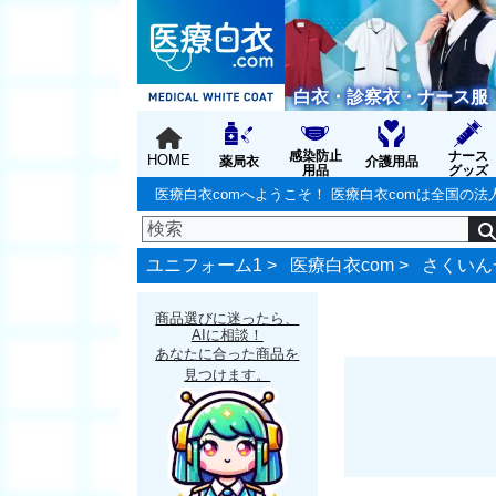
白衣・診察衣・ナース服
感染防止
ナース
HOME
薬局衣
介護用品
用品
グッズ
医療白衣comへようこそ！ 医療白衣comは全国
ユニフォーム1 >
医療白衣com
>
さくいん
商品選びに迷ったら、
AIに相談！
あなたに合った商品を
見つけます。