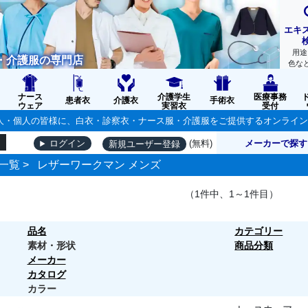
エキ
用途
・介護服の専門店
色な
ナース
介護学生
医療事務
患者衣
介護衣
手術衣
ウェア
実習衣
受付
の法人・個人の皆様に、白衣・診察衣・ナース服・介護服をご提供するオンライ
(無料)
メーカーで探す
ログイン
新規ユーザー登録
一覧
>
レザーワークマン メンズ
（1件中、1～1件目）
品名
カテゴリー
素材・形状
商品分類
メーカー
カタログ
カラー