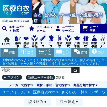
白衣・診察衣・ナース服・介護服の専門
店
カート
エキスパー
マイ ユニフ
ユーザー
清算
ト 検索
ォーム
サービス
薬局
感染
介護
ナー
ナー
患者
介護
介護
手術
医療
ドク
HOME
衣
防止
用品
ス
ス
衣
衣
学生
衣
事務
ター
用品
グッ
ウェ
実習
受付
ウェ
ニュ
さく
カタ
特集
質問
Q&A
ズ
ア
衣
ア
ース
いん
ログ
医療白衣comへようこそ！ 医療白衣comは全国の法人・個人の皆様に、白
衣・診察衣・ナース服・介護服をご提供するオンラインショップです。
(無料)
ログイン
新規ユーザー登録
メーカーで探す
素材・形状・色で探す
商品分類で探す
ユニフォーム1 >
医療白衣com
>
さくいん一覧
>
レザーワ
絞り込み
並べ替え