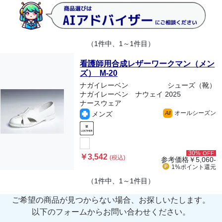
（1件中、1～1件目）
看護師用合成レザーワークマン（メン
ズ） M-20
ナガイレーベン
シューズ（靴）
ナガイレーベン ナウェイ 2025
ナースウェア
オールシーズン
メンズ
All
30%
OFF
￥3,542
(税込)
参考価格
￥5,060-
1%ポイント
還元
（1件中、1～1件目）
ご希望の商品が見つからない場合、お探しいたします。
以下のフォームからお問い合わせください。