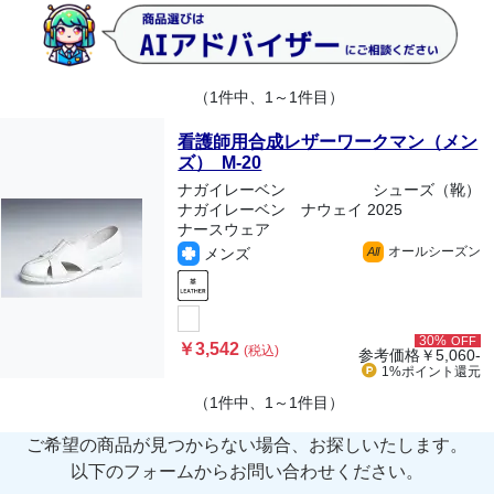
（1件中、1～1件目）
看護師用合成レザーワークマン（メン
ズ） M-20
ナガイレーベン
シューズ（靴）
ナガイレーベン ナウェイ 2025
ナースウェア
オールシーズン
メンズ
All
30%
OFF
￥3,542
(税込)
参考価格
￥5,060-
1%ポイント
還元
（1件中、1～1件目）
ご希望の商品が見つからない場合、お探しいたします。
以下のフォームからお問い合わせください。