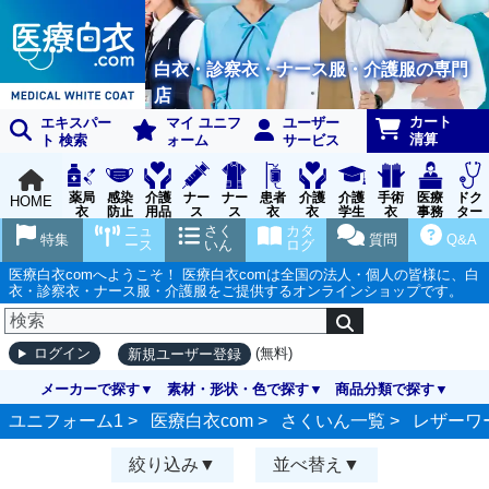
白衣・診察衣・ナース服・介護服の専門
店
カート
エキスパー
マイ ユニフ
ユーザー
清算
ト 検索
ォーム
サービス
薬局
感染
介護
ナー
ナー
患者
介護
介護
手術
医療
ドク
HOME
衣
防止
用品
ス
ス
衣
衣
学生
衣
事務
ター
用品
グッ
ウェ
実習
受付
ウェ
ニュ
さく
カタ
特集
質問
Q&A
ズ
ア
衣
ア
ース
いん
ログ
医療白衣comへようこそ！ 医療白衣comは全国の法人・個人の皆様に、白
衣・診察衣・ナース服・介護服をご提供するオンラインショップです。
(無料)
ログイン
新規ユーザー登録
メーカーで探す
素材・形状・色で探す
商品分類で探す
ユニフォーム1 >
医療白衣com
>
さくいん一覧
>
レザーワ
絞り込み
並べ替え