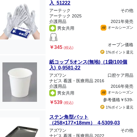
入 51222
アーテック
その他
アーテック 2025
介護用品
2021年発売
オールシーズン
男女共用
All
オープン価格
￥345
(税込)
1%ポイント
還元
紙コップ 5オンス(無地)（1袋/100個
入) 0-9581-22
アズワン
口腔ケア用品
ナビス 看護・医療用品 2016
介護用品
2016年発売
オールシーズン
男女共用
All
参考価格
￥539-
￥539
(税込)
1%ポイント
還元
ステン角型バット
（258×177×18mm） 4-5309-03
アズワン
その他
ナビス 看護・医療用品 2022