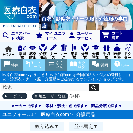
白衣・診察衣・ナース服・介護服の専門
店
カート
エキスパー
マイ ユニフ
ユーザー
清算
ト 検索
ォーム
サービス
薬局
感染
介護
ナー
ナー
患者
介護
介護
手術
医療
ドク
HOME
衣
防止
用品
ス
ス
衣
衣
学生
衣
事務
ター
用品
グッ
ウェ
実習
受付
ウェ
ニュ
さく
カタ
特集
質問
Q&A
ズ
ア
衣
ア
ース
いん
ログ
医療白衣comへようこそ！ 医療白衣comは全国の法人・個人の皆様に、白
衣・診察衣・ナース服・介護服をご提供するオンラインショップです。
(無料)
ログイン
新規ユーザー登録
メーカーで探す
素材・形状・色で探す
商品分類で探す
ユニフォーム1 >
医療白衣com
>
介護用品
絞り込み
並べ替え