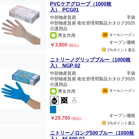
PVCケアグローブ（1000枚
入） PCG01
中部物産貿易
手袋
中部物産貿易 衛生管理用製品カタログ2025
介護用品
オールシーズン
男女共用
All
オープン価格
￥3,800
(税込)
1%ポイント
還元
ニトリーノグリップブルー（1000枚
入） NGP-02
中部物産貿易
手袋
中部物産貿易 衛生管理用製品カタログ2025
介護用品
オールシーズン
男女共用
All
オープン価格
￥29,700
(税込)
1%ポイント
還元
ニトリーノロング500ブルー（1000枚
入） NL500-02