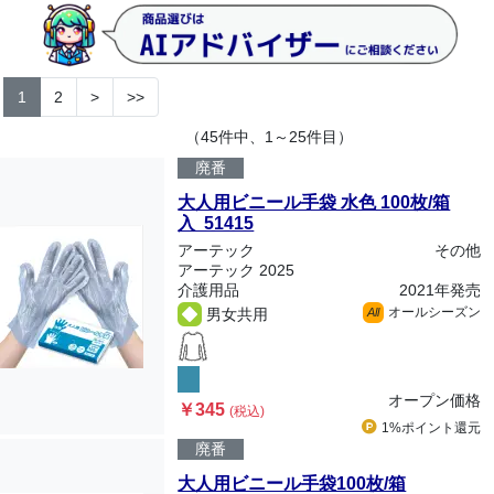
1
2
>
>>
（45件中、1～25件目）
廃番
大人用ビニール手袋 水色 100枚/箱
入 51415
アーテック
その他
アーテック 2025
介護用品
2021年発売
オールシーズン
男女共用
All
オープン価格
￥345
(税込)
1%ポイント
還元
廃番
大人用ビニール手袋100枚/箱