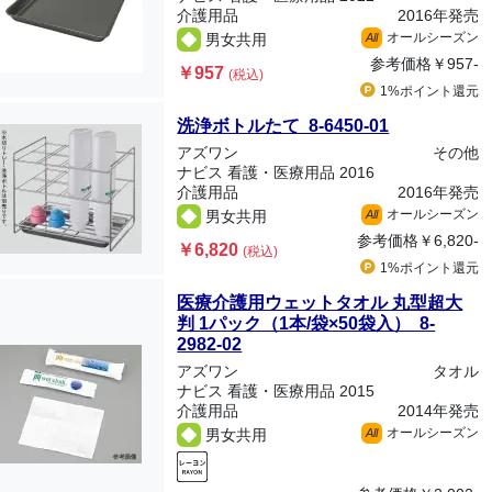
介護用品
2016年発売
オールシーズン
男女共用
All
参考価格
￥957-
￥957
(税込)
1%ポイント
還元
洗浄ボトルたて 8-6450-01
アズワン
その他
ナビス 看護・医療用品 2016
介護用品
2016年発売
オールシーズン
男女共用
All
参考価格
￥6,820-
￥6,820
(税込)
1%ポイント
還元
医療介護用ウェットタオル 丸型超大
判 1パック（1本/袋×50袋入） 8-
2982-02
アズワン
タオル
ナビス 看護・医療用品 2015
介護用品
2014年発売
オールシーズン
男女共用
All