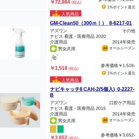
￥72,864
(税込)
1%ポイント
還元
人気商品
GM-Clean50（300ｍｌ） 8-6217-01
アズワン
その他
ナビス 看護・医療用品 2020
介護用品
2014年発売
オールシーズン
男女共用
All
参考価格
￥1,518-
￥1,518
(税込)
1%ポイント
還元
人気商品
ナビキャッチII CAH-2(5個入) 0-2227-
B
アズワン
口腔ケア用品
ナビス 看護・医療用品 2015
介護用品
2014年発売
オールシーズン
男女共用
All
参考価格
￥3,652-
￥3,652
(税込)