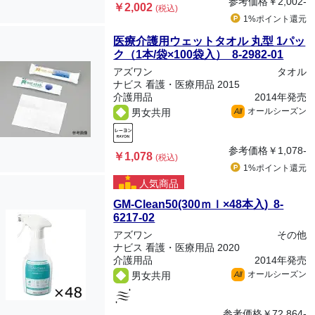
参考価格
￥2,002-
￥2,002
(税込)
1%ポイント
還元
医療介護用ウェットタオル 丸型 1パッ
ク（1本/袋×100袋入） 8-2982-01
アズワン
タオル
ナビス 看護・医療用品 2015
介護用品
2014年発売
オールシーズン
男女共用
All
参考価格
￥1,078-
￥1,078
(税込)
1%ポイント
還元
人気商品
GM-Clean50(300ｍｌ×48本入) 8-
6217-02
アズワン
その他
ナビス 看護・医療用品 2020
介護用品
2014年発売
オールシーズン
男女共用
All
参考価格
￥72,864-