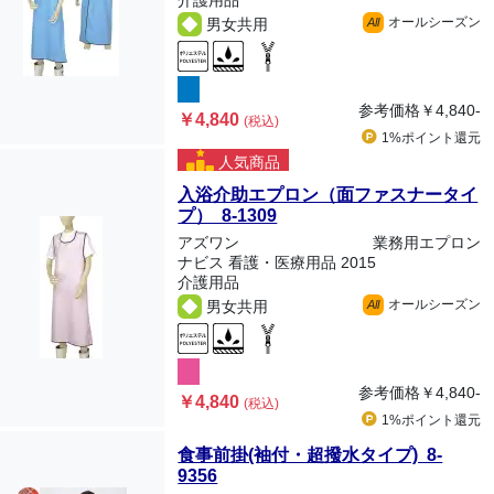
介護用品
オールシーズン
男女共用
All
参考価格
￥4,840-
￥4,840
(税込)
1%ポイント
還元
人気商品
入浴介助エプロン（面ファスナータイ
プ） 8-1309
アズワン
業務用エプロン
ナビス 看護・医療用品 2015
介護用品
オールシーズン
男女共用
All
参考価格
￥4,840-
￥4,840
(税込)
1%ポイント
還元
食事前掛(袖付・超撥水タイプ) 8-
9356