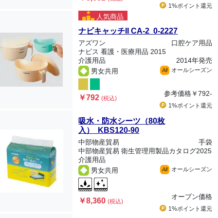
1%ポイント
還元
人気商品
ナビキャッチII CA-2 0-2227
アズワン
口腔ケア用品
ナビス 看護・医療用品 2015
介護用品
2014年発売
オールシーズン
男女共用
All
参考価格
￥792-
￥792
(税込)
1%ポイント
還元
吸水・防水シーツ（80枚
入） KBS120-90
中部物産貿易
手袋
中部物産貿易 衛生管理用製品カタログ2025
介護用品
オールシーズン
男女共用
All
オープン価格
￥8,360
(税込)
1%ポイント
還元