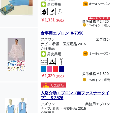
オールシーズン
男女共用
All
44～48%
OFF
￥1,331
(税込)
参考価格
￥2,420-
1%ポイント
還元
食事用エプロン 0-7350
アズワン
エプロン
ナビス 看護・医療用品 2015
介護用品
オールシーズン
男女共用
All
参考価格
￥1,320-
￥1,320
(税込)
1%ポイント
還元
人気商品
入浴介助エプロン（面ファスナータイ
プ） 8-2526
アズワン
業務用エプロン
ナビス 看護・医療用品 2015