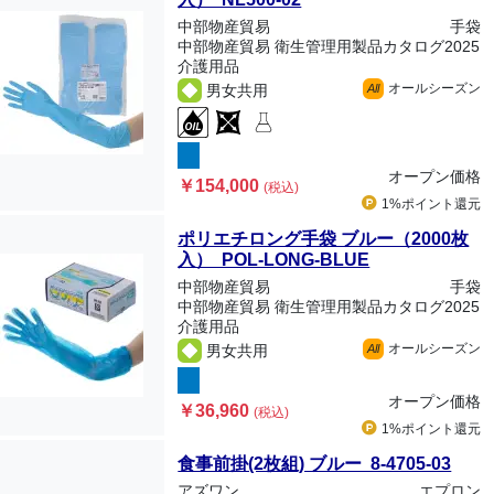
中部物産貿易
手袋
中部物産貿易 衛生管理用製品カタログ2025
介護用品
オールシーズン
男女共用
All
オープン価格
￥154,000
(税込)
1%ポイント
還元
ポリエチロング手袋 ブルー（2000枚
入） POL-LONG-BLUE
中部物産貿易
手袋
中部物産貿易 衛生管理用製品カタログ2025
介護用品
オールシーズン
男女共用
All
オープン価格
￥36,960
(税込)
1%ポイント
還元
食事前掛(2枚組) ブルー 8-4705-03
アズワン
エプロン