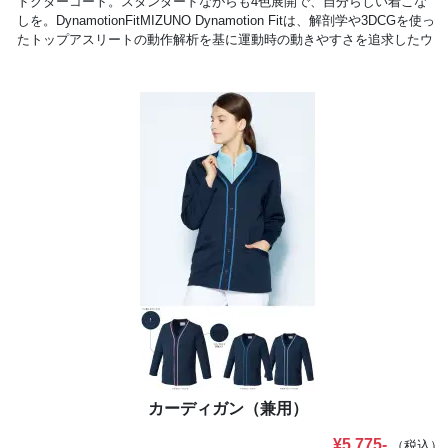
ドクターコート。スタンダードながらも4色展開で、自分らしい着こな
しを。DynamotionFitMIZUNO Dynamotion Fitは、解剖学や3DCGを使っ
たトップアスリートの動作解析を基に運動時の動きやすさを追求したウ
ェア構造です。動的機能裁断や機能素材選定により、ウェアの引きつれ
や圧迫感を軽減し、運動中のフィット感を高めることでパフォーマンス
を向上させます。
カーディガン（兼用）
¥5,775-
（税込）