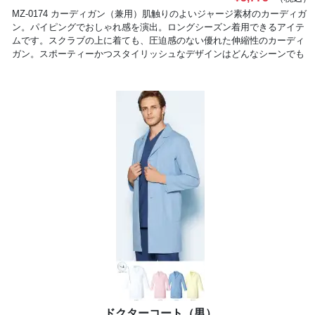
MZ-0174 カーディガン（兼用）肌触りのよいジャージ素材のカーディガ
ン。パイピングでおしゃれ感を演出。ロングシーズン着用できるアイテ
ムです。スクラブの上に着ても、圧迫感のない優れた伸縮性のカーディ
ガン。スポーティーかつスタイリッシュなデザインはどんなシーンでも
活躍できます。●MIZUNOロゴ生地と同色のミズノロゴ刺繍がデザイン
をよりスタイリッシュに。●ペンホルダー仕分けに便利なダブルポケッ
ト仕様で、ペンなどを取り出しやすく。RELAXATION伸びの良いストレ
ッチ素材で、スクラブなどの上からでも楽に着られるカーディガンは、
肩や背中にストレスを感じさせません。吸汗速乾仕様で、あたたかく快
適に。DynamotionFitMIZUNO Dynamotion Fitは、解剖学や3DCGを使っ
たトップアスリートの動作解析を基に運動時の動きやすさを追求したウ
ェア構造です。動的機能裁断や機能素材選定により、ウェアの引きつれ
や圧迫感を軽減し、運動中のフィット感を高めることでパフォーマンス
を向上させます。
ドクターコート（男）