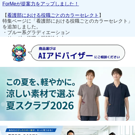
ForMeが提案力をアップしました！
【
看護部における役職ごとのカラーセレクト
】
特集ページに「看護部における役職ごとのカラーセレクト」
を追加しました。
・ブルー系グラディエーション
・リーダー役職の視認性向上
・全体の調和を重視したハーモニー統一
の配色提案をご覧いただけます。
https://www.m891.com/item/special/index/115#role-selection-
1
【
AIアドバイザー ForMe アップデートのお知らせ
】
・品番理解の強化により検索精度がアップしました。
・ケース別対応能力が向上しました。
■寄り添い、響き合うその先の笑顔のために。
オンワード ラ
フィーリアvol.10
を掲載しました。
■
フォーク メディカルカタログ 2026
を掲載しました。