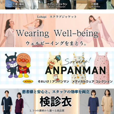
1650円（税込）ご注文はこちら
■
住商モンブラン 2020 メディカルユニフォーム・ケアユニ
フォーム
を掲載しました。
■
ナチュラルスマイル 2019-2020
を掲載しました。
■
ベルギー発医療用サンダル オキシパス
を掲載しました。
■楽天イーグルス公認
楽天イーグルススクラブ
を掲載しまし
た。
■
ジャパーナ TGFダイヤルシステムナースシューズ を特別
値下げ
致しました。
→
IG-N3057TGF
→
IG-N3027TGF
→
IG-N3037TGF
■お客様との距離で変わるユニフォームの選び方。
セロリー
ワークシップ 2018
を掲載しました。
■
ナガイレーベン ナハル 2018
を掲載しました。