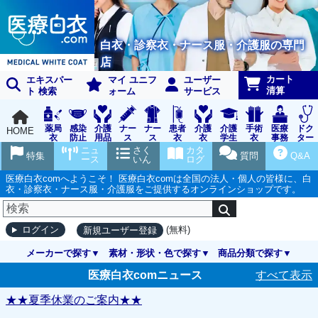
白衣・診察衣・ナース服・介護服の専門
店
カート
エキスパー
マイ ユニフ
ユーザー
清算
ト 検索
ォーム
サービス
薬局
感染
介護
ナー
ナー
患者
介護
介護
手術
医療
ドク
HOME
衣
防止
用品
ス
ス
衣
衣
学生
衣
事務
ター
用品
グッ
ウェ
実習
受付
ウェ
ニュ
さく
カタ
特集
質問
Q&A
ズ
ア
衣
ア
ース
いん
ログ
医療白衣comへようこそ！ 医療白衣comは全国の法人・個人の皆様に、白
衣・診察衣・ナース服・介護服をご提供するオンラインショップです。
(無料)
ログイン
新規ユーザー登録
メーカーで探す
素材・形状・色で探す
商品分類で探す
医療白衣comニュース
すべて表示
★★夏季休業のご案内★★