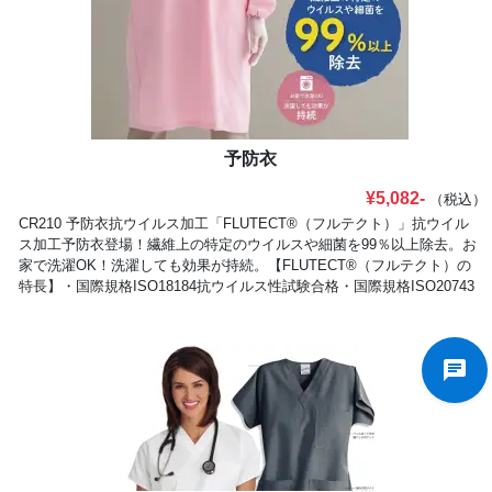
予防衣
¥5,082-
（税込）
CR210 予防衣抗ウイルス加工「FLUTECT®（フルテクト）」抗ウイル
ス加工予防衣登場！繊維上の特定のウイルスや細菌を99％以上除去。お
家で洗濯OK！洗濯しても効果が持続。【FLUTECT®（フルテクト）の
特長】・国際規格ISO18184抗ウイルス性試験合格・国際規格ISO20743
抗菌性試験に合格した素材です。・洗濯耐久性・安全性※全てのウイル
スを除去するわけではありません。※素材提供shikibo