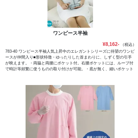
ワンピース半袖
¥8,162-
（税込）
783-40 ワンピース半袖人気上昇中のエレガントシリーズに待望のワンピ
ースが仲間入り■形状特徴・ゆったりした首まわりに、しずく型の引手
が映えます。・両脇と両腰にポケット付。右腰ポケットには、ループ付
で時計等頻繁に使うものの取り付けが可能。・底が無く、細いポケット
内に埃が溜まらない衛生的なスルーポケットを両腰の内ポケットに。・
配色には高級感のあるサテン素材を使用。（ポリエステル100％）