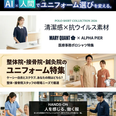
■
E-STYLE VOL.14
を掲載しました。
■軽やかに、心地よく支えるあなたのワーキングウェア。
児
島 シャロレー 2024
を掲載しました。
■
ルコック メディカル＆ケアスタッフ 2024
を掲載しまし
た。
■
ルミエール メディカル＆ケアカタログ2023
を掲載しまし
た。
■
アプロン 2023
を掲載しました。
■
簡易防護服（5枚入り）、
SFS防護服（5枚入り）
の販売を
開始しました。
■
感染対策保護ガウン【不織布・使い捨て・100枚入り】
の
販売を開始しました。
■
防護服《アイソレーションガウン》販売中です。
→
ショート丈
→
ロング丈
■
高性能フィルターマスク販売中 即納可能です。50枚