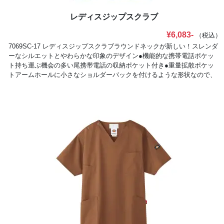
レディスジップスクラブ
¥6,083-
（税込）
7069SC-17 レディスジップスクラブラウンドネックが新しい！スレンダ
ーなシルエットとやわらかな印象のデザイン●機能的な携帯電話ポケッ
ト持ち運ぶ機会の多い尾携帯電話の収納ポケット付き●重量拡散ポケッ
トアームホールに小さなショルダーバックを付けるような形状なので、
携帯電話などの重さが分散されます。●便利なループと左右小分けポケ
ット便利なループ付きの右腰の小分けポケットは、サージカルテープや
はさみなど小物類の収納に。左腰にも小分けポケット付き●タブレット
サイズのポケット持ち運びに便利なタブレットが入るサイズの左右ポケ
ット付き●着脱しやすいジップタイプ羽織るタイプは、かぶるタイプに
比べて着脱がしやすく、メイクなどが付きにくいのも特徴です。●2重仕
様の左胸ポケットペンや小物を分類して収納できる便利な2重仕様のポ
ケット●折り返して着られる袖デザイン袖口のインナーカラーが折り返
した際のアクセントに。