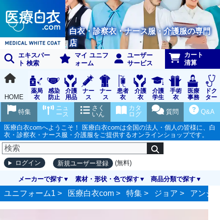
白衣・診察衣・ナース服・介護服の専門
店
カート
エキスパー
マイ ユニフ
ユーザー
清算
ト 検索
ォーム
サービス
薬局
感染
介護
ナー
ナー
患者
介護
介護
手術
医療
ドク
HOME
衣
防止
用品
ス
ス
衣
衣
学生
衣
事務
ター
用品
グッ
ウェ
実習
受付
ウェ
ニュ
さく
カタ
ズ
ア
衣
ア
特集
質問
Q&A
ース
いん
ログ
医療白衣comへようこそ！ 医療白衣comは全国の法人・個人の皆様に、白
衣・診察衣・ナース服・介護服をご提供するオンラインショップです。
(無料)
ログイン
新規ユーザー登録
メーカーで探す
素材・形状・色で探す
商品分類で探す
ユニフォーム1 >
医療白衣com
>
特集
>
ジョア
>
アンジョ