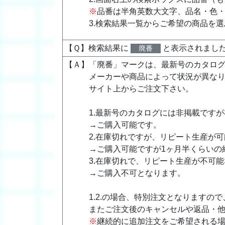
※
品番は半角英数大文字、品名・色
3.検索結果一覧からご希望の商品を
【Ｑ】検索結果に
と表示されまし
廃番
【Ａ】「廃番」マークは、最新号のカタログ
メーカーや商品によって状況が異な
サイト上からご注文下さい。
1.最新号のカタログには非掲載です
→ご購入可能です。
2.在庫切れですが、リピート生産が
→ご購入可能ですが1ヶ月半くらいの
3.在庫切れで、リピート生産が不可
→ご購入不可となります。
1.2.の場合、特別注文となりますの
またご注文後のキャンセルや返品・
※
継続的に追加注文をご希望される場