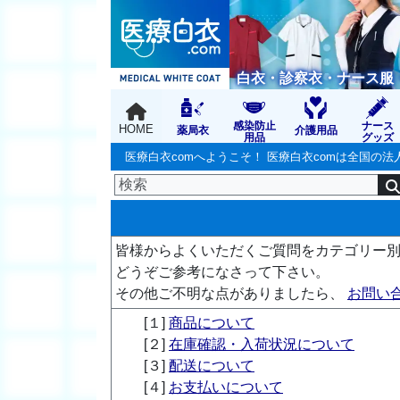
白衣・診察衣・ナース服
感染防止
ナース
HOME
薬局衣
介護用品
用品
グッズ
医療白衣comへようこそ！ 医療白衣comは全国
皆様からよくいただくご質問をカテゴリー
どうぞご参考になさって下さい。
その他ご不明な点がありましたら、
お問い
[１]
商品について
[２]
在庫確認・入荷状況について
[３]
配送について
[４]
お支払いについて