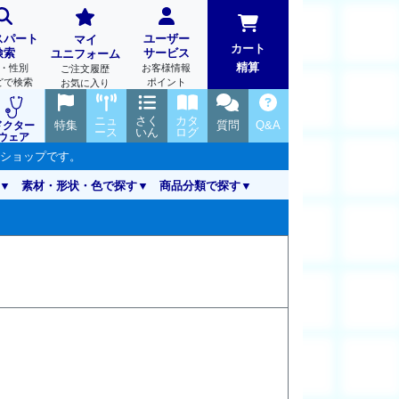
スパート
ユーザー
マイ
カート
検索
サービス
ユニフォーム
精算
・性別
お客様情報
ご注文履歴
どで検索
ポイント
お気に入り
ニュ
さく
カタ
特集
質問
Q&A
ドクター
ース
いん
ログ
ウェア
ンショップです。
素材・形状・色で探す
商品分類で探す