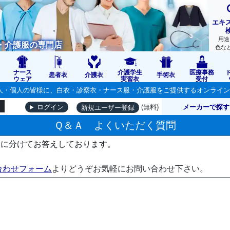
エキ
用途
・介護服の専門店
色な
ナース
介護学生
医療事務
患者衣
介護衣
手術衣
ウェア
実習衣
受付
の法人・個人の皆様に、白衣・診察衣・ナース服・介護服をご提供するオンライ
(無料)
メーカーで探す
ログイン
新規ユーザー登録
Ｑ＆Ａ よくいただく質問
別に分けてお答えしております。
合わせフォーム
よりどうぞお気軽にお問い合わせ下さい。