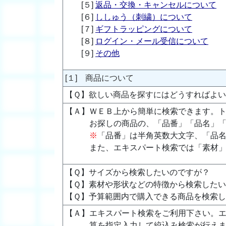
[５]
返品・交換・キャンセルについて
[６]
ししゅう（刺繍）について
[７]
ギフトラッピングについて
[８]
ログイン・メール受信について
[９]
その他
[１] 商品について
【Ｑ】欲しい商品を探すにはどうすればよ
【Ａ】ＷＥＢ上から簡単に検索できます。
お探しの商品の、「品番」「品名」
※
「品番」は半角英数大文字、「品
また、エキスパート検索では「素材
【Ｑ】サイズから検索したいのですが？
【Ｑ】素材や形状などの特徴から検索した
【Ｑ】予算範囲内で購入できる商品を検索
【Ａ】エキスパート検索をご利用下さい。
算を指定入力して絞込み検索が行え