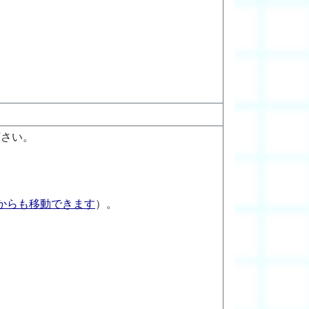
下さい。
からも移動できます
）。