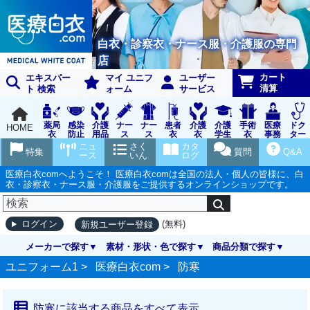
白衣・診察衣・ナース服・介護服の専門
店
カート
エキスパー
マイ ユニフ
ユーザー
清算
ト 検索
ォーム
サービス
薬局
感染
介護
ナー
ナー
患者
介護
介護
手術
医療
ドク
HOME
衣
防止
用品
ス
ス
衣
衣
学生
衣
事務
ター
用品
グッ
ウェ
実習
受付
ウェ
ニュ
さく
カタ
特集
質問
Q&A
ズ
ア
衣
ア
ース
いん
ログ
医療白衣comへようこそ！ 医療白衣comは全国の法人・個人の皆様に、白
衣・診察衣・ナース服・介護服をご提供するオンラインショップです。
(無料)
ログイン
新規ユーザー登録
メーカーで探す
素材・形状・色で探す
商品分類で探す
ユニフォーム1 >
医療白衣com
>
防寒
防寒に該当する商品をすべて表示