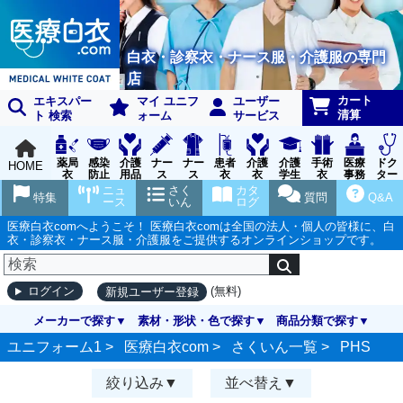
白衣・診察衣・ナース服・介護服の専門
店
カート
エキスパー
マイ ユニフ
ユーザー
清算
ト 検索
ォーム
サービス
薬局
感染
介護
ナー
ナー
患者
介護
介護
手術
医療
ドク
HOME
衣
防止
用品
ス
ス
衣
衣
学生
衣
事務
ター
用品
グッ
ウェ
実習
受付
ウェ
ニュ
さく
カタ
特集
質問
Q&A
ズ
ア
衣
ア
ース
いん
ログ
医療白衣comへようこそ！ 医療白衣comは全国の法人・個人の皆様に、白
衣・診察衣・ナース服・介護服をご提供するオンラインショップです。
(無料)
ログイン
新規ユーザー登録
メーカーで探す
素材・形状・色で探す
商品分類で探す
ユニフォーム1 >
医療白衣com
>
さくいん一覧
>
PHS
絞り込み
並べ替え