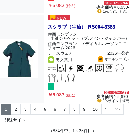
30～32%
OFF
￥6,083
(税込)
参考価格
￥8,690-
1%ポイント
還元
NEW!
スクラブ（半袖） RS004-3383
住商モンブラン
半袖ジャケット（ブルゾン・ジャンパー）
住商モンブラン メディカルパーソンユニ
フォーム 2026
ナースウェア
2026年発売
オールシーズン
男女共用
All
30～32%
OFF
￥6,083
(税込)
参考価格
￥8,690-
1%ポイント
還元
1
2
3
4
5
6
7
8
9
10
>
>>
姉妹サイト
（834件中、1～25件目）