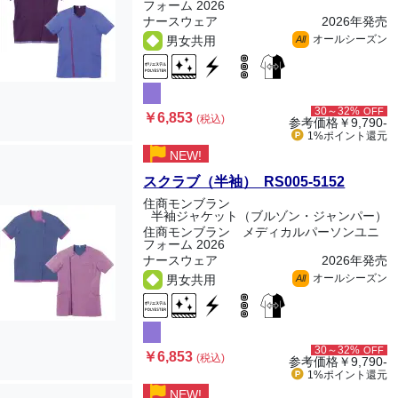
フォーム 2026
ナースウェア
2026年発売
オールシーズン
男女共用
All
30～32%
OFF
￥6,853
(税込)
参考価格
￥9,790-
1%ポイント
還元
NEW!
スクラブ（半袖） RS005-5152
住商モンブラン
半袖ジャケット（ブルゾン・ジャンパー）
住商モンブラン メディカルパーソンユニ
フォーム 2026
ナースウェア
2026年発売
オールシーズン
男女共用
All
30～32%
OFF
￥6,853
(税込)
参考価格
￥9,790-
1%ポイント
還元
NEW!