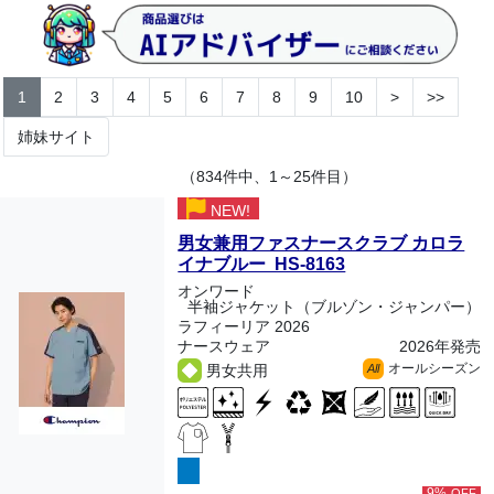
1
2
3
4
5
6
7
8
9
10
>
>>
姉妹サイト
（834件中、1～25件目）
NEW!
男女兼用ファスナースクラブ カロラ
イナブルー HS-8163
オンワード
半袖ジャケット（ブルゾン・ジャンパー）
ラフィーリア 2026
ナースウェア
2026年発売
オールシーズン
男女共用
All
9%
OFF